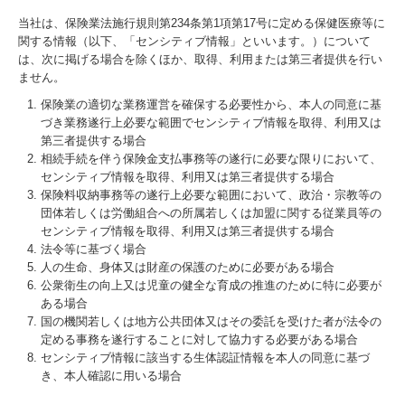
当社は、保険業法施行規則第234条第1項第17号に定める保健医療等に
関する情報（以下、「センシティブ情報」といいます。）について
は、次に掲げる場合を除くほか、取得、利用または第三者提供を行い
ません。
保険業の適切な業務運営を確保する必要性から、本人の同意に基
づき業務遂行上必要な範囲でセンシティブ情報を取得、利用又は
第三者提供する場合
相続手続を伴う保険金支払事務等の遂行に必要な限りにおいて、
センシティブ情報を取得、利用又は第三者提供する場合
保険料収納事務等の遂行上必要な範囲において、政治・宗教等の
団体若しくは労働組合への所属若しくは加盟に関する従業員等の
センシティブ情報を取得、利用又は第三者提供する場合
法令等に基づく場合
人の生命、身体又は財産の保護のために必要がある場合
公衆衛生の向上又は児童の健全な育成の推進のために特に必要が
ある場合
国の機関若しくは地方公共団体又はその委託を受けた者が法令の
定める事務を遂行することに対して協力する必要がある場合
センシティブ情報に該当する生体認証情報を本人の同意に基づ
き、本人確認に用いる場合