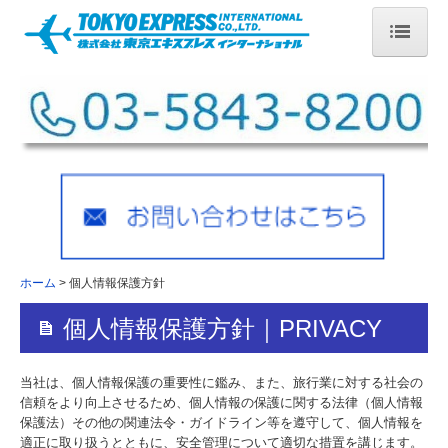
ホーム
会社案内
アクセス
Go To トラベル ［受付一時停止中］
留学
ホーム
個人情報保護方針
短期
個人情報保護方針｜PRIVACY
長期
当社は、個人情報保護の重要性に鑑み、また、旅行業に対する社会の
海外提携校紹介
信頼をより向上させるため、個人情報の保護に関する法律（個人情報
保護法）その他の関連法令・ガイドライン等を遵守して、個人情報を
適正に取り扱うとともに、安全管理について適切な措置を講じます。
教育関係者の皆様へ