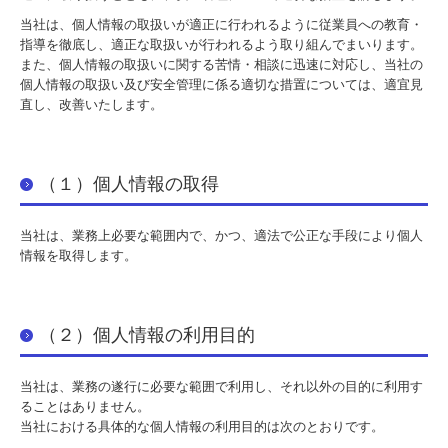
当社は、個人情報の取扱いが適正に行われるように従業員への教育・
指導を徹底し、適正な取扱いが行われるよう取り組んでまいります。
業務渡航
また、個人情報の取扱いに関する苦情・相談に迅速に対応し、当社の
個人情報の取扱い及び安全管理に係る適切な措置については、適宜見
観光渡航
直し、改善いたします。
資料ダウンロード
（１）個人情報の取得
LINK集
当社は、業務上必要な範囲内で、かつ、適法で公正な手段により個人
お客様の声
情報を取得します。
お問い合わせ
（２）個人情報の利用目的
個人情報保護方針
旅行約款
当社は、業務の遂行に必要な範囲で利用し、それ以外の目的に利用す
ることはありません。
当社における具体的な個人情報の利用目的は次のとおりです。