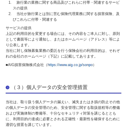
旅行業の業務に関する商品及びこれらに付帯・関連するサービ
スの提供
当社が旅行業とは別に営む保険代理業務に関する損害保険、及
びこれらに付帯・関連する
サービスの提供
上記の利用目的を変更する場合には、その内容をご本人に対し、原則
として書面等により通知し、またはホームページ（アドレス）等によ
り公表します。
当社に対し保険募集業務の委託を行う保険会社の利用目的は、それぞ
れの会社のホームページ（下記）に記載してあります。
■AIG損害保険株式会社（
https://www.aig.co.jp/sonpo
）
（３）個人データの安全管理措置
当社は、取り扱う個人データの漏えい、滅失またはき損の防止その他
の個人データの安全管理のため、安全管理に関する取扱規程等の整備
および実施体制の整備等、十分なセキュリティ対策を講じるととも
に、利用目的の達成に必要とされる正確性・最新性を確保するために
適切な措置を講じています。